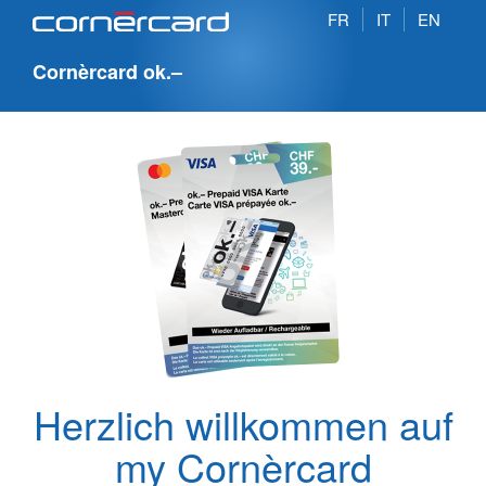
FR
IT
EN
Cornèrcard ok.–
Herzlich willkommen auf
my Cornèrcard